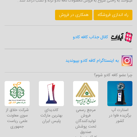
میتوانند به راحتی شروع به فروش محصولات کافه کادو کرده و کسب درآمد کنند .
راه اندازی فروشگاه
همکاری در فروش
کانال جذاب کافه کادو
به اینستاگرام کافه کادو بپیوندید
چرا عضو کافه کادو شوم؟
استارت آپ
مرجع رسمی
کاندیدای
شرکت خلاق از
برگزیده فاوا در
فروش
بهترین مارکت
سوی معاونت
کشور
تولیدکنندگان
پلیس ایران
علمی ریاست
تحت پوشش
جمهوری
صندوق