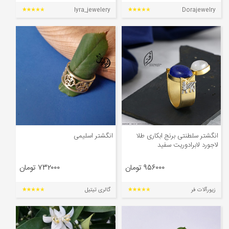
lyra_jewelery
Dorajewelry
انگشتر سلطنتی برنج ابکاری طلا
انگشتر اسلیمی
لاجورد لابرادوریت سفید
۹۵۶۰۰۰ تومان
۷۳۲۰۰۰ تومان
زیورآلات فر
گالری تیتیل