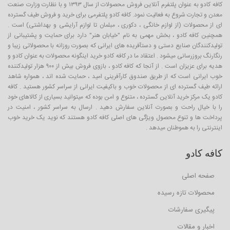
کافه کادو به عنوان پلتفرم آنلاین فروش محصولات از سال ۱۳۹۳ و با نظارت وزارت صنعت
معدن و تجارت شروع به فعالیت نمود. کافه کادو پلتفرمی برای خرید و فروش طیف گسترده
ای از محصولات (از لوازم خانگی ، دکوری ، مبلمان تا لوازم آرایشی و بهداشتی) است .
همچنین کافه کادو ، بخش مهمی به نام "خیابان هنر" دارد برای حمایت و پشتیبانی از
تولیدکنندگان صنایع دستی و دستآفریده های ایرانی که بصورت روزانه با محصولاتی زیبا و
رنگارنگ بروزرسانی میشود . اعتقاد ما در کافه کادو خرید اینگونه محصولات به عنوان کادو و
هدیه برای عزیزان است . از آنجا که کافه کادو ، بازوی فروش بیش از ۹۰۰ هزار تولیدکننده
خوب ایرانی است که از طریق صندوق کارآفرینی امید ، حمایت شده اند ، همواره شاهد
ارائه طیف گسترده ای از محصولات خوب و باکیفیت ایرانی از سراسر کشور هستید . کافه
کادو یک مرکز خرید آنلاین گسترده ، متنوع و امن بوده که میتوانید بسیاری از کالاهای خود
را با خیال راحت و بصورت آنلاین سفارش دهید . ارسال به سراسر کشور ، امنیت در
پرداخت ها و تنوع محصول ویژگی های اصلی کافه کادو هستند که نوید یک خرید خوب
اینترنتی را به هموطنان میدهد .
کافه کادو
صفحه اصلی
محصولات تازه رسیده
پیگیری سفارشات
اخبار و مقالات