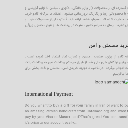
برای خرید و فروش طیف گسترده ای از محصولات (از لوازم خانگی ، دکوری ، مبلمان تا لوازم آرایشی و
 محصولاتی زیبا و رنگارنگ بروزرسانی میشود . اعتقاد ما در کافه کادو خرید
لیدکننده خوب ایرانی است که از طریق صندوق کارآفرینی امید ، حمایت شده اند ، همواره شاهد ارائه طیف گسترده ای از محصولات خوب و
ارش دهید . ارسال به سراسر کشور ، امنیت در پرداخت ها و تنوع محصول ویژگی
رید مطمئن و امن
فه کادو از وزارت صنعت ، معدن و تجارت نماد اعتماد اخذ نموده است .
چنین تراکنش های مالی شما از طریق سیستم پرداخت امن به پرداخت بانک
ت انجام میگردد . در تلاشیم تا تجربه خریدی امن ، مطمئن و لذت بخش برای
 بیافرینیم .
International Payment
Do you wnant to buy a gift for your family in Iran or want to b
an amazing Persian handicraft from Cafekado.org and want 
pay by your Visa or Master card?That's great! You can transf
it's price to our account easily...