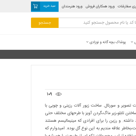
ری سفارشات
ورود همکاران فروش
ورود هنرمندان
سبد خرید
ی
پوشاک بچه گانه و نوزادی
۱۰۹
تصویر و سورئال. ساخت زیور آلات رزینی و چوبی با
اختن تابلو،زیر ماگ،گردن آویز با طرحهای مختلف حتی
 داشته. و رزین را برای افرادی که مینیمالیسم هستند
 فارسی به معنای گل یاس هست،بخاطر علاقه مندیم به این نوع گل بوده. امیدوارم که
استفاده از این محصولات تکه ای از طبیعت را همیشه با