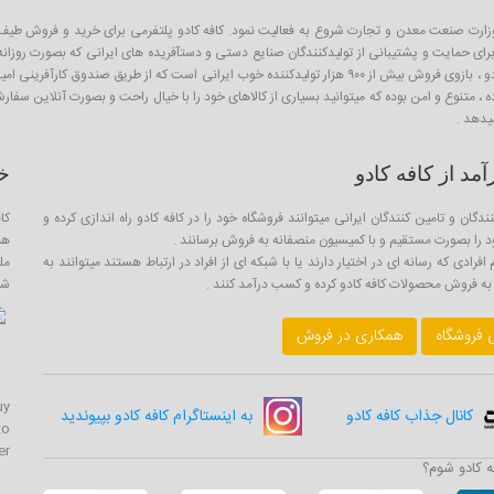
ان پلتفرم آنلاین فروش محصولات از سال ۱۳۹۳ و با نظارت وزارت صنعت معدن و تجارت شروع به فعالیت نمود. کافه کادو پلتفرمی 
ی حمایت و پشتیبانی از تولیدکنندگان صنایع دستی و دستآفریده های ایرانی که بصورت روزانه با
اینگونه محصولات به عنوان کادو و هدیه برای عزیزان است . از آنجا که کافه کادو ، بازوی فروش بیش از ۹۰۰ هزار تو
ده ، متنوع و امن بوده که میتوانید بسیاری از کالاهای خود را با خیال راحت و بصورت آنلاین سف
یدهد .
د از کافه کادو
خ
ندگان و تامین کنندگان ایرانی میتوانند فروشگاه خود را در کافه کادو راه اندازی کرده و
کا
را بصورت مستقیم و با کمیسیون منصفانه به فروش برسانند .
هم
فرادی که رسانه ای در اختیار دارند یا با شبکه ای از افراد در ارتباط هستند میتوانند به
مل
ه فروش محصولات کافه کادو کرده و کسب درآمد کنند .
شما
ی فروشگاه
همکاری در فروش
uy
کانال جذاب کافه کادو
به اینستاگرام کافه کادو بپیوندید
to
er
ه کادو شوم؟