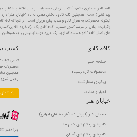
کافه کادو به عنو
بهداشتی) است . همچنین کافه کادو ، بخش مهمی به نام "خیابان هنر" دارد برا
باکیفیت ایرانی از سراسر کشور هستید . کافه کادو یک مرکز خرید آنلاین گستر
های اصلی کافه کادو هستند که نوید یک خرید خوب اینترنتی را به هموطنان م
کافه کادو
کسب درآم
تمامی تولیدکن
صفحه اصلی
محصولات خود 
محصولات تازه رسیده
همچنین تمام ا
راحتی شروع ب
پیگیری سفارشات
اخبار و مقالات
راه انداز
خیابان هنر
خیابان هنر (فروش دستآفریده های ایرانی)
کادوهای پیشنهادی خانم ها
چرا عضو کاف
کادوهای پیشنهادی آقایان