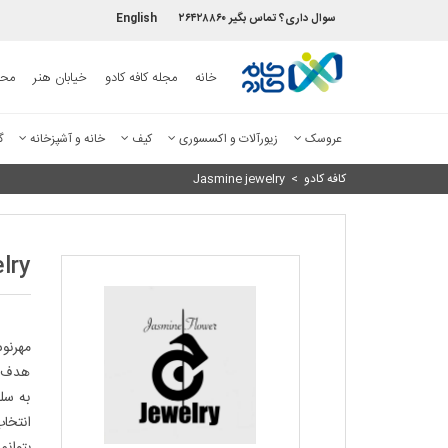
سوال داری؟ تماس بگیر ۲۶۴۲۸۸۶۰
English
خانه
مجله کافه کادو
خیابان هنر
محص
عروسک
زیورآلات و اکسسوری
کیف
خانه و آشپزخانه
گ
کافه کادو
>
Jasmine jewelry
lry
مهرنو
هدف ا
به سلی
بتوانم