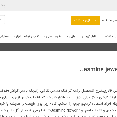
پیگی
ولات تازه
راه اندازی فروشگاه
ل و شکلات
تابلو تزیینی
بازی
صنایع دستی
کتاب و نوشت افزار
سفارش
Jasmine jewe
ش قادری،فارغ التحصیل رشته گرافیک.مدرس نقاشی (آبرنگ.پاستل،گواش)خلاقیت 
رائه کارهای خلاق برای عزیزانی که عاشق هنر هستند انتخاب کردم. از چوب برای س
قه افراد استفاده کردم،و چوب را انتخاب کردم زیرا بوی طبیعت را همیشه با خود
انتخاب کردم. و انتخاب اسم برند Jasmine flowerکه به
 با ارائه محصولاتم در جهت رضایت شما عزیزان پیش روم و شما عزیزان بتوانید با 