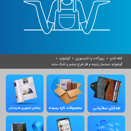
کافه کادو
>
زیورآلات و اکسسوری
>
گوشواره
>
گوشواره دستساز پارچه و فلز طرح چشم و اشک منته