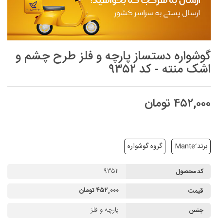
گوشواره دستساز پارچه و فلز طرح چشم و
اشک منته - کد ۹۳۵۲
۴۵۲,۰۰۰ تومان
برند َMante
گروه گوشواره
۹۳۵۲
کد محصول
۴۵۲,۰۰۰ تومان
قیمت
پارچه و فلز
جنس