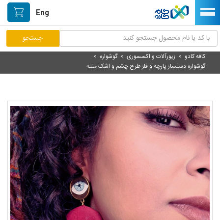
Eng
کافه کادو
>
زیورآلات و اکسسوری
>
گوشواره
>
مرکز پاسخگویی مشتریان
گوشواره دستساز پارچه و فلز طرح چشم و اشک منته
راه اندازی فروشگاه
نصب اپلیکیشن اندرویدی
صفحه اصلی
پیگیری سفارشات
دسته بندی محصولات
خیابان هنر/بازار دستآفریده ها
حمایت از تولیدکنندگان