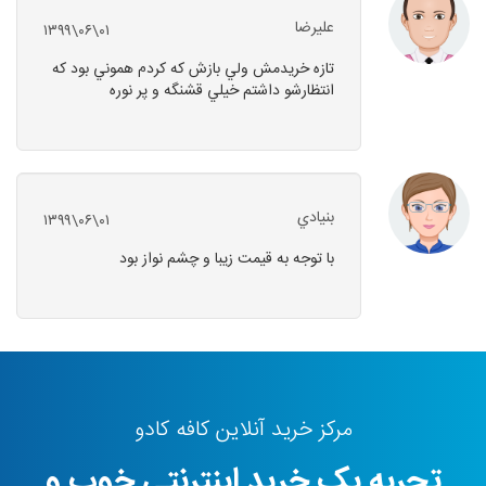
عليرضا
۱۳۹۹\۰۶\۰۱
تازه خريدمش ولي بازش که کردم هموني بود که
انتظارشو داشتم خيلي قشنگه و پر نوره
بنيادي
۱۳۹۹\۰۶\۰۱
با توجه به قيمت زيبا و چشم نواز بود
مرکز خرید آنلاین کافه کادو
تجربه یک خرید اینترنتی خوب و