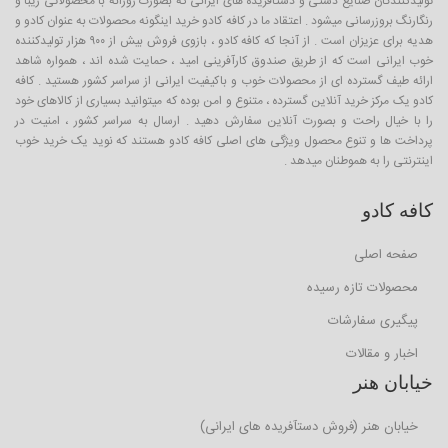
تولیدکنندگان صنایع دستی و دستآفریده های ایرانی که بصورت روزانه با محصولاتی زیبا و
رنگارنگ بروزرسانی میشود . اعتقاد ما در کافه کادو خرید اینگونه محصولات به عنوان کادو و
هدیه برای عزیزان است . از آنجا که کافه کادو ، بازوی فروش بیش از ۹۰۰ هزار تولیدکننده
خوب ایرانی است که از طریق صندوق کارآفرینی امید ، حمایت شده اند ، همواره شاهد
ارائه طیف گسترده ای از محصولات خوب و باکیفیت ایرانی از سراسر کشور هستید . کافه
کادو یک مرکز خرید آنلاین گسترده ، متنوع و امن بوده که میتوانید بسیاری از کالاهای خود
را با خیال راحت و بصورت آنلاین سفارش دهید . ارسال به سراسر کشور ، امنیت در
پرداخت ها و تنوع محصول ویژگی های اصلی کافه کادو هستند که نوید یک خرید خوب
اینترنتی را به هموطنان میدهد .
کافه کادو
صفحه اصلی
محصولات تازه رسیده
پیگیری سفارشات
اخبار و مقالات
خیابان هنر
خیابان هنر (فروش دستآفریده های ایرانی)