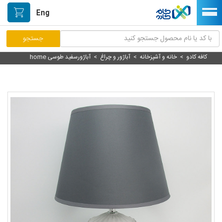
Eng
کافه کادو
>
خانه و آشپزخانه
>
آباژور و چراغ
>
آباژورسفید طوسی home
مرکز پاسخگویی مشتریان
راه اندازی فروشگاه
نصب اپلیکیشن اندرویدی
صفحه اصلی
پیگیری سفارشات
دسته بندی محصولات
خیابان هنر/بازار دستآفریده ها
حمایت از تولیدکنندگان