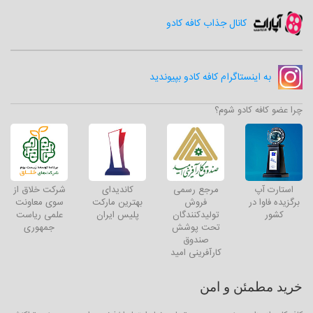
کانال جذاب کافه کادو
به اینستاگرام کافه کادو بپیوندید
چرا عضو کافه کادو شوم؟
استارت آپ
مرجع رسمی
کاندیدای
شرکت خلاق از
برگزیده فاوا در
فروش
بهترین مارکت
سوی معاونت
کشور
تولیدکنندگان
پلیس ایران
علمی ریاست
تحت پوشش
جمهوری
صندوق
کارآفرینی امید
خرید مطمئن و امن