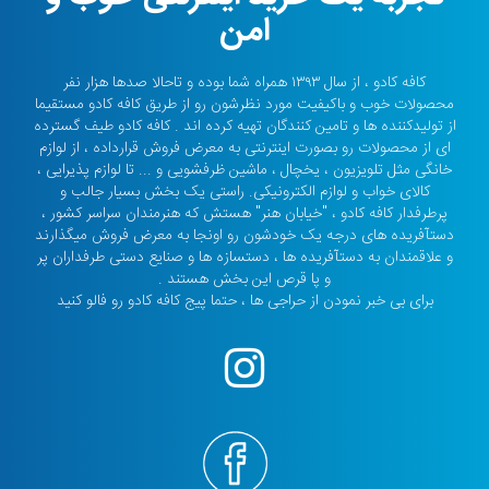
امن
کافه کادو ، از سال ۱۳۹۳ همراه شما بوده و تاحالا صدها هزار نفر
محصولات خوب و باکیفیت مورد نظرشون رو از طریق کافه کادو مستقیما
از تولیدکننده ها و تامین کنندگان تهیه کرده اند . کافه کادو طیف گسترده
ای از محصولات رو بصورت اینترنتی به معرض فروش قرارداده ، از لوازم
خانگی مثل تلویزیون ، یخچال ، ماشین ظرفشویی و ... تا لوازم پذیرایی ،
کالای خواب و لوازم الکترونیکی. راستی یک بخش بسیار جالب و
پرطرفدار کافه کادو ، "خیابان هنر" هستش که هنرمندان سراسر کشور ،
دستآفریده های درجه یک خودشون رو اونجا به معرض فروش میگذارند
و علاقمندان به دستآفریده ها ، دستسازه ها و صنایع دستی طرفداران پر
و پا قرص این بخش هستند .
برای بی خبر نمودن از حراجی ها ، حتما پیج کافه کادو رو فالو کنید