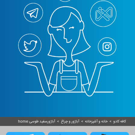
کافه کادو
>
خانه و آشپزخانه
>
آباژور و چراغ
>
آباژورسفید طوسی home